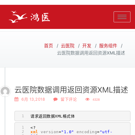
Toggle
navigati
首页
/
云医院
/
开发
/
服务组件
/
云医院数据调用返回资源XML描述
云医院数据调用返回资源XML描述
6月 13,2018
留下评论
4328
1
请求返回数据XML格式体
1
<?
2
xml
version
=
"1.0"
encoding
=
"utf-