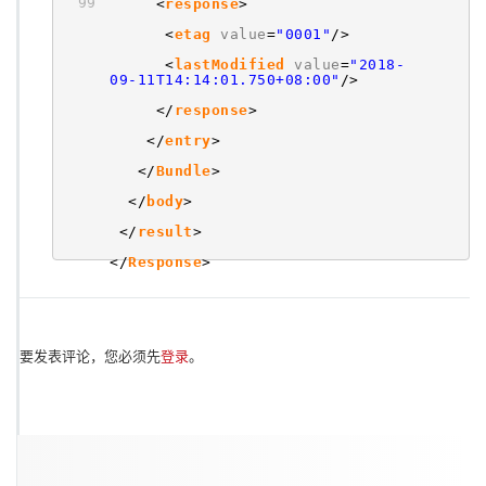
99
<
response
>
<
etag
value
=
"0001"
/>
<
lastModified
value
=
"2018-
09-11T14:14:01.750+08:00"
/>
</
response
>
</
entry
>
</
Bundle
>
</
body
>
</
result
>
</
Response
>
要发表评论，您必须先
登录
。