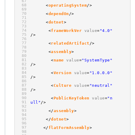
67
68
<
operatingSystem
/>
69
70
<
dependOn
/>
71
72
<
dotnet
>
73
74
<
frameWorkVer
value
=
"4.0"
75
/>
76
77
<
relatedArtifact
/>
78
79
<
assembly
>
80
81
<
name
value
=
"SystemType"
82
/>
83
84
<
Version
value
=
"1.0.0.0"
85
/>
86
87
<
Culture
value
=
"neutral"
88
/>
89
90
<
PublicKeyToken
value
=
"n
91
ull"
/>
92
93
</
assembly
>
94
95
</
dotnet
>
96
97
</
flatFormAssembly
>
98