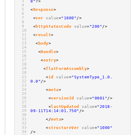
3
8"
?>
4
5
<
Response
>
6
7
<
ver
value
=
"1000"
/>
8
9
<
httpStatusCode
value
=
"200"
/>
10
11
<
result
>
12
13
<
body
>
14
15
<
Bundle
>
16
17
<
entry
>
18
19
<
flatFormAssembly
>
20
21
<
id
value
=
"SystemType_1.0.
22
0.0"
/>
23
24
<
meta
>
25
26
<
versionId
value
=
"0001"
/>
27
28
<
lastUpdated
value
=
"2018-
29
09-11T14:14:01.750"
/>
30
31
</
meta
>
32
33
<
structureVer
value
=
"1000"
34
/>