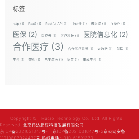
标签
http
(1)
PaaS
(1)
Restful API
(1)
中间件
(1)
云医院
(1)
互操作
(1)
医保
(2)
医院信息化
(2)
医疗云
(1)
医疗科技
(1)
合作医疗
(3)
合作医疗系统
(1)
大数据
(1)
就医
(1)
平台
(1)
架构
(1)
电子病历
(1)
语音
(1)
集成平台
(1)
Copyright © , Macro Technology Co., Ltd. All Rights
Reserved. 北京伟达鹏程科技发展有限公司
京ICP备2021031647号-1
京ICP备2021031647号-2
京公网安备
11010802024437号 热线电话：010-61591323