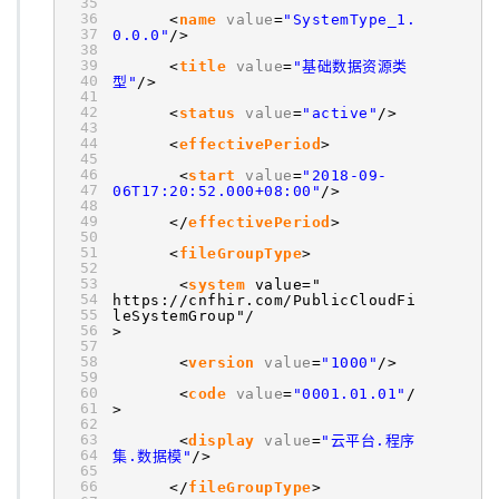
35
36
<
name
value
=
"SystemType_1.
37
0.0.0"
/>
38
39
<
title
value
=
"基础数据资源类
40
型"
/>
41
42
<
status
value
=
"active"
/>
43
44
<
effectivePeriod
>
45
46
<
start
value
=
"2018-09-
47
06T17:20:52.000+08:00"
/>
48
49
</
effectivePeriod
>
50
51
<
fileGroupType
>
52
53
<
system
value="
54
https://cnfhir.com/PublicCloudFi
55
leSystemGroup"/
56
>
57
58
<
version
value
=
"1000"
/>
59
60
<
code
value
=
"0001.01.01"
/
61
>
62
63
<
display
value
=
"云平台.程序
64
集.数据模"
/>
65
66
</
fileGroupType
>